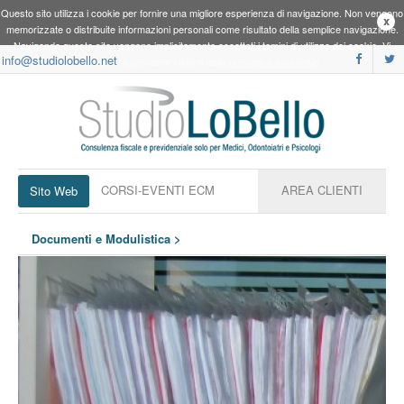
Questo sito utilizza i cookie per fornire una migliore esperienza di navigazione. Non vengono
x
memorizzate o distribuite informazioni personali come risultato della semplice navigazione.
Navigando questo sito vengono implicitamente accettati i temini di utilizzo dei cookie. Vi
info@studiolobello.net
invitiamo a prendere visione della
normativa sui cookie
.
CORSI-EVENTI ECM
AREA CLIENTI
Sito Web
Documenti e Modulistica >